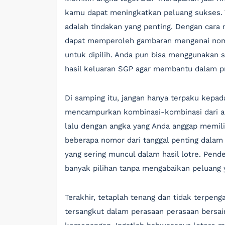
kamu dapat meningkatkan peluang sukses. Y
adalah tindakan yang penting. Dengan cara 
dapat memperoleh gambaran mengenai nomo
untuk dipilih. Anda pun bisa menggunakan 
hasil keluaran SGP agar membantu dalam p
Di samping itu, jangan hanya terpaku kepad
mencampurkan kombinasi-kombinasi dari an
lalu dengan angka yang Anda anggap memil
beberapa nomor dari tanggal penting dalam
yang sering muncul dalam hasil lotre. Pen
banyak pilihan tanpa mengabaikan peluang y
Terakhir, tetaplah tenang dan tidak terpen
tersangkut dalam perasaan perasaan bersa