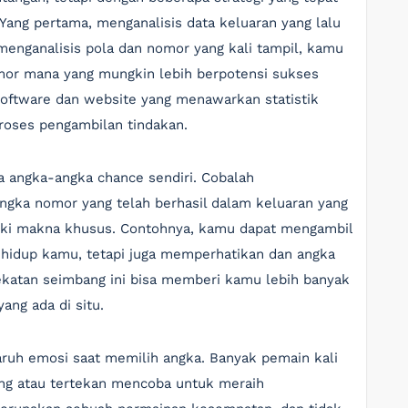
ang pertama, menganalisis data keluaran yang lalu
menganalisis pola dan nomor yang kali tampil, kamu
r mana yang mungkin lebih berpotensi sukses
software dan website yang menawarkan statistik
roses pengambilan tindakan.
a angka-angka chance sendiri. Cobalah
gka nomor yang telah berhasil dalam keluaran yang
iki makna khusus. Contohnya, kamu dapat mengambil
 hidup kamu, tetapi juga memperhatikan dan angka
dekatan seimbang ini bisa memberi kamu lebih banyak
ang ada di situ.
garuh emosi saat memilih angka. Banyak pemain kali
ing atau tertekan mencoba untuk meraih