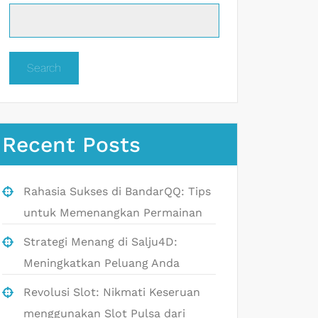
Search
Recent Posts
Rahasia Sukses di BandarQQ: Tips
untuk Memenangkan Permainan
Strategi Menang di Salju4D:
Meningkatkan Peluang Anda
Revolusi Slot: Nikmati Keseruan
menggunakan Slot Pulsa dari