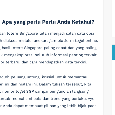
: Apa yang perlu Perlu Anda Ketahui?
dan lotere Singapore telah menjadi salah satu opsi
h diakses melalui anekaragam platform togel online,
hasil lotere Singapore paling cepat dan yang paling
uk mengeksplorasi seluruh informasi penting terkait
r terbaru, dan cara mendapatkan data terkini.
roleh peluang untung, krusial untuk memantau
 ini dan malam ini. Dalam tulisan tersebut, kita
k nomor togel SGP sampai pengundian langsung
 untuk memahami pola dan trend yang berlaku. Ayo
 Anda dapat membuat pilihan yang lebih bijak pada