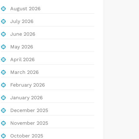
August 2026
July 2026
June 2026
May 2026
April 2026
March 2026
February 2026
January 2026
December 2025
November 2025
October 2025