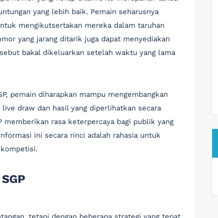
tungan yang lebih baik. Pemain seharusnya
untuk mengikutsertakan mereka dalam taruhan
mor yang jarang ditarik juga dapat menyediakan
rsebut bakal dikeluarkan setelah waktu yang lama
SGP, pemain diharapkan mampu mengembangkan
live draw dan hasil yang diperlihatkan secara
P memberikan rasa keterpercaya bagi publik yang
informasi ini secara rinci adalah rahasia untuk
kompetisi.
e SGP
tangan, tetapi dengan beberapa strategi yang tepat