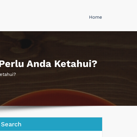
Home
 Perlu Anda Ketahui?
etahui?
Search