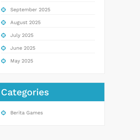
September 2025
August 2025
July 2025
June 2025
May 2025
Categories
Berita Games