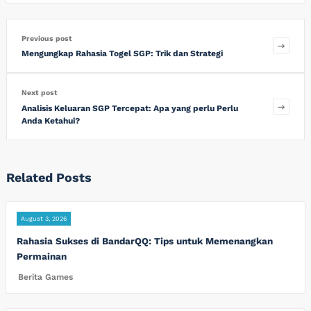
Previous post
Mengungkap Rahasia Togel SGP: Trik dan Strategi
Next post
Analisis Keluaran SGP Tercepat: Apa yang perlu Perlu
Anda Ketahui?
Related Posts
August 3, 2026
Rahasia Sukses di BandarQQ: Tips untuk Memenangkan
Permainan
Berita Games