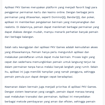
Aplikasi PKV Games merupakan platform yang menjadi favorit bagi para
penggemar permainan kartu dan kasino online. Dengan berbagai jenis
permainan yang ditawarkan, seperti DominoQQ, BandarQQ, dan poker,
aplikasi ini memberikan pengalaman bermain yang menyenangkan dan
realistis. Di dalamnya, pemain dapat menikmati berbagai permainan yang
dapat diakses dengan mudah, mampu menarik perhatian banyak pemain
dari berbagai kalangan.
Salah satu keunggulan dari aplikasi PKV Games adalah kemudahan akses
yang ditawarkannya. Pemain hanya perlu mengunduh aplikasi dan
melakukan pendaftaran untuk dapat mulai bermain. Proses login yang
cepat dan sederhana memungkinkan pemain untuk langsung terjun ke
dalam permainan tanpa harus melalui banyak langkah yang rumit. Selain
itu, aplikasi ini juga memiliki tampilan yang ramah pengguna, sehingga
pemain pemula pun dapat dengan cepat beradaptasi.
Keamanan dalam bermain juga menjadi prioritas di aplikasi PKV Games.
Dengan sistem keamanan yang canggih, pemain dapat merasa tenang
saat melakukan transaksi dan permainan. Aplikasi ini menyediakan
berbagai metode pembayaran yang aman dan efisien, sehingga pemain