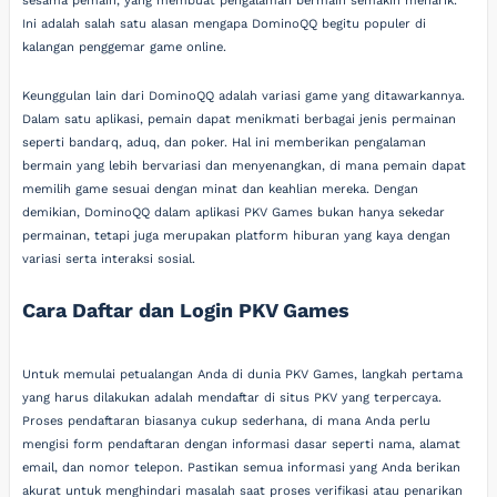
sesama pemain, yang membuat pengalaman bermain semakin menarik.
Ini adalah salah satu alasan mengapa DominoQQ begitu populer di
kalangan penggemar game online.
Keunggulan lain dari DominoQQ adalah variasi game yang ditawarkannya.
Dalam satu aplikasi, pemain dapat menikmati berbagai jenis permainan
seperti bandarq, aduq, dan poker. Hal ini memberikan pengalaman
bermain yang lebih bervariasi dan menyenangkan, di mana pemain dapat
memilih game sesuai dengan minat dan keahlian mereka. Dengan
demikian, DominoQQ dalam aplikasi PKV Games bukan hanya sekedar
permainan, tetapi juga merupakan platform hiburan yang kaya dengan
variasi serta interaksi sosial.
Cara Daftar dan Login PKV Games
Untuk memulai petualangan Anda di dunia PKV Games, langkah pertama
yang harus dilakukan adalah mendaftar di situs PKV yang terpercaya.
Proses pendaftaran biasanya cukup sederhana, di mana Anda perlu
mengisi form pendaftaran dengan informasi dasar seperti nama, alamat
email, dan nomor telepon. Pastikan semua informasi yang Anda berikan
akurat untuk menghindari masalah saat proses verifikasi atau penarikan