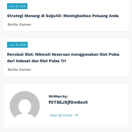
July 31, 2026
Strategi Menang di Salju4D: Meningkatkan Peluang Anda
Berita Games
July 26, 2026
Revolusi Slot: Nikmati Keseruan menggunakan Slot Pulsa
dari Indosat dan Slot Pulsa Tri
Berita Games
Written by:
fOT8EJXjf0m8ov5
View All Posts