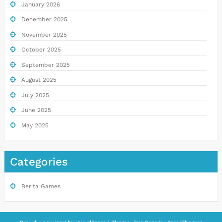
January 2026
December 2025
November 2025
October 2025
September 2025
August 2025
July 2025
June 2025
May 2025
Categories
Berita Games