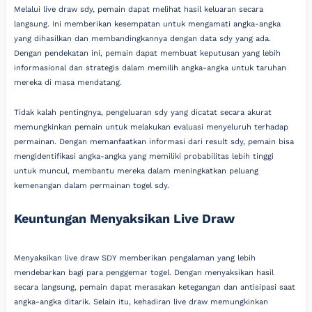
Melalui live draw sdy, pemain dapat melihat hasil keluaran secara
langsung. Ini memberikan kesempatan untuk mengamati angka-angka
yang dihasilkan dan membandingkannya dengan data sdy yang ada.
Dengan pendekatan ini, pemain dapat membuat keputusan yang lebih
informasional dan strategis dalam memilih angka-angka untuk taruhan
mereka di masa mendatang.
Tidak kalah pentingnya, pengeluaran sdy yang dicatat secara akurat
memungkinkan pemain untuk melakukan evaluasi menyeluruh terhadap
permainan. Dengan memanfaatkan informasi dari result sdy, pemain bisa
mengidentifikasi angka-angka yang memiliki probabilitas lebih tinggi
untuk muncul, membantu mereka dalam meningkatkan peluang
kemenangan dalam permainan togel sdy.
Keuntungan Menyaksikan Live Draw
Menyaksikan live draw SDY memberikan pengalaman yang lebih
mendebarkan bagi para penggemar togel. Dengan menyaksikan hasil
secara langsung, pemain dapat merasakan ketegangan dan antisipasi saat
angka-angka ditarik. Selain itu, kehadiran live draw memungkinkan