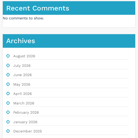
Recent Comments
No comments to show.
Archives
August 2026
July 2026
June 2026
May 2026
April 2026
March 2026
February 2026
January 2026
December 2025