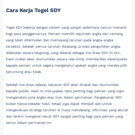
Cara Kerja Togel SDY
Togel SDY bekerja dengan sistem yang sangat sederhana namun menarik
bagi para penggemarnya. Pemain memilih sejumlah angka dari rentang
yang telah ditentukan dan memasang taruhan pada angka-angka
tersebut. Setelah semua taruhan dipasang, proses pengundian angka
dilakukan secara langsung, yang dikenal sebagai live draw SDY. Di sini,
hasil undian akan diumumkan secara real-time, memberikan kesempatan
kepada pemain untuk segera mengetahui apakah angka yang mereka pilih
beruntung atau tidak.
Setelah live draw selesai, keluaran SDY akan dicatat dan diumumkan
kepada publik. Hasil ini merupakan data penting bagi pemain yang ingin
menganalisis pola angka atau tren dalam permainan. Pengeluaran SDY
bukan hanya sekadar hasil, tetapi juga dapat menjadi alat untuk
mengevaluasi strategi taruhan di masa mendatang. Informasi yang akurat
dan terkini mengenai result SDY sangat penting bagi para pemain yang
serius dalam permainan ini.