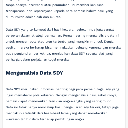
tanpa adanya intervensi atau penundaan. Ini memberikan rasa
transparansi dan kepercayaan kepada para pemain bahwa hasil yang
diumumkan adalah sah dan akurat.
Data SDY yang terkumpul dari hasil keluaran sebelumnya juga sangat
berperan dalam strategi permainan. Pemain sering menganalisis data ini
untuk mencari pola atau tren tertentu yang mungkin muncul. Dengan
begitu, mereka berharap bisa meningkatkan peluang kemenangan mereka
pada pengundian berikutnya, menjadikan data SDY sebagai alat yang
berharga dalam perjalanan togel mereka.
Menganalisis Data SDY
Data SDY merupakan informasi penting bagi para pemain togel sdy yang
ingin memahami pola keluaran. Dengan menganalisis hasil sebelumnya,
pemain dapat menemukan tren dan angka-angka yang sering muncul.
Data ini tidak hanya mencakup hasil pengeluaran sdy terkini, tetapi juga
mencakup statistik dari hasil-hasil lama yang dapat memberikan
wawasan lebih dalam terhadap perhitungan angka.