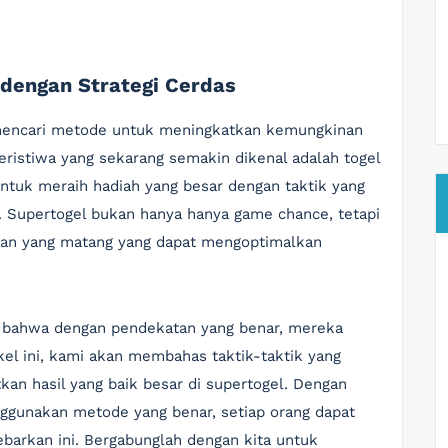
dengan Strategi Cerdas
u mencari metode untuk meningkatkan kemungkinan
peristiwa yang sekarang semakin dikenal adalah togel
ntuk meraih hadiah yang besar dengan taktik yang
t. Supertogel bukan hanya hanya game chance, tetapi
naan yang matang yang dapat mengoptimalkan
n bahwa dengan pendekatan yang benar, mereka
kel ini, kami akan membahas taktik-taktik yang
an hasil yang baik besar di supertogel. Dengan
gunakan metode yang benar, setiap orang dapat
rkan ini. Bergabunglah dengan kita untuk