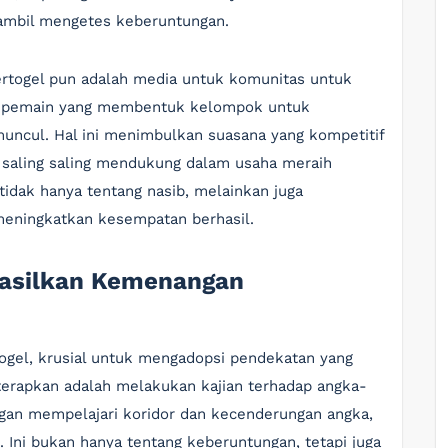
ambil mengetes keberuntungan.
ertogel pun adalah media untuk komunitas untuk
pa pemain yang membentuk kelompok untuk
uncul. Hal ini menimbulkan suasana yang kompetitif
g saling saling mendukung dalam usaha meraih
tidak hanya tentang nasib, melainkan juga
meningkatkan kesempatan berhasil.
hasilkan Kemenangan
gel, krusial untuk mengadopsi pendekatan yang
diterapkan adalah melakukan kajian terhadap angka-
gan mempelajari koridor dan kecenderungan angka,
 Ini bukan hanya tentang keberuntungan, tetapi juga