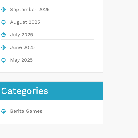
September 2025
August 2025
July 2025
June 2025
May 2025
Categories
Berita Games