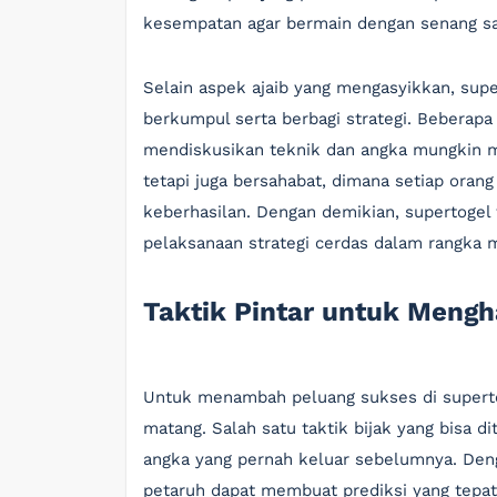
kesempatan agar bermain dengan senang s
Selain aspek ajaib yang mengasyikkan, sup
berkumpul serta berbagi strategi. Bebera
mendiskusikan teknik dan angka mungkin m
tetapi juga bersahabat, dimana setiap oran
keberhasilan. Dengan demikian, supertogel 
pelaksanaan strategi cerdas dalam rangka 
Taktik Pintar untuk Meng
Untuk menambah peluang sukses di superto
matang. Salah satu taktik bijak yang bisa 
angka yang pernah keluar sebelumnya. Den
petaruh dapat membuat prediksi yang tepat.