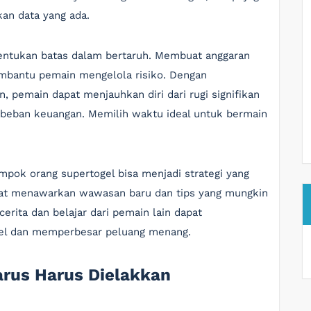
an data yang ada.
enentukan batas dalam bertaruh. Membuat anggaran
embantu pemain mengelola risiko. Dengan
 pemain dapat menjauhkan diri dari rugi signifikan
 beban keuangan. Memilih waktu ideal untuk bermain
pok orang supertogel bisa menjadi strategi yang
pat menawarkan wawasan baru dan tips yang mungkin
erita dan belajar dari pemain lain dapat
l dan memperbesar peluang menang.
arus Harus Dielakkan