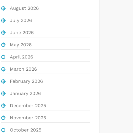
August 2026
July 2026
June 2026
May 2026
April 2026
March 2026
February 2026
January 2026
December 2025
November 2025
October 2025