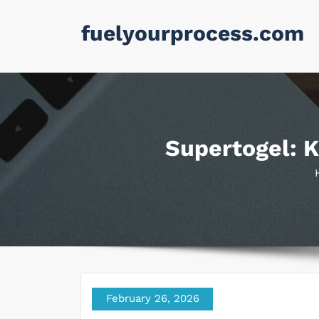
Skip
fuelyourprocess.com
to
content
Supertogel: 
February 26, 2026