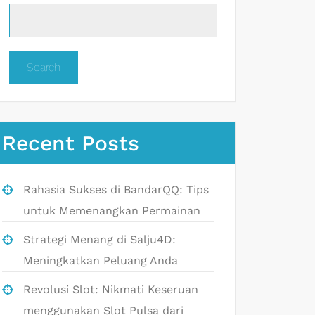
Search
Recent Posts
Rahasia Sukses di BandarQQ: Tips
untuk Memenangkan Permainan
Strategi Menang di Salju4D:
Meningkatkan Peluang Anda
Revolusi Slot: Nikmati Keseruan
menggunakan Slot Pulsa dari