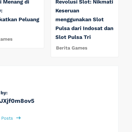
i Menang di
Revolusi Slot: Nikmati
:
Keseruan
katkan Peluang
menggunakan Slot
Pulsa dari Indosat dan
Slot Pulsa Tri
Games
Berita Games
 by:
JXjf0m8ov5
l Posts